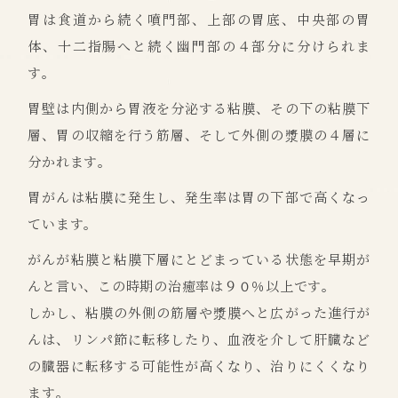
胃は食道から続く噴門部、上部の胃底、中央部の胃
体、十二指腸へと続く幽門部の４部分に分けられま
す。
胃壁は内側から胃液を分泌する粘膜、その下の粘膜下
層、胃の収縮を行う筋層、そして外側の漿膜の４層に
分かれます。
胃がんは粘膜に発生し、発生率は胃の下部で高くなっ
ています。
がんが粘膜と粘膜下層にとどまっている状態を早期が
んと言い、この時期の治癒率は９０％以上です。
しかし、粘膜の外側の筋層や漿膜へと広がった進行が
んは、リンパ節に転移したり、血液を介して肝臓など
の臓器に転移する可能性が高くなり、治りにくくなり
ます。