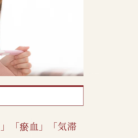
え」「瘀血」「気滞