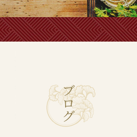
ブ
ロ
グ