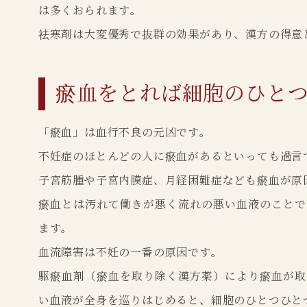
は多くおられます。
祛寒剤は大変優秀で抜群の効果があり、漢方の得意
瘀血をとれば細胞のひと
「瘀血」は血行不良の元凶です。
不妊症のほとんどの人に瘀血があるといっても過言
子宮筋腫や子宮内膜症、月経困難症なども瘀血が原
瘀血とは汚れて働きが悪く流れの悪い血液のことで
ます。
血流障害は不妊の一番の原因です。
駆瘀血剤（瘀血を取り除く漢方薬）により瘀血が取
い血液が全身を巡りはじめると、細胞のひとつひと