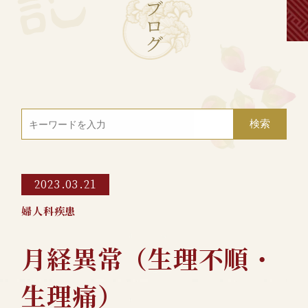
ブ
ロ
グ
2023.03.21
婦人科疾患
月経異常（生理不順・
生理痛）