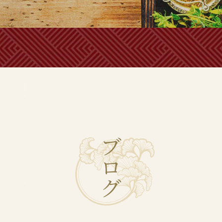
ブ
ロ
グ