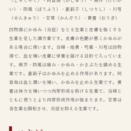
（しゃくやく）・何首烏（かしゅう）・荊芥（けいが
い）・防風（ぼうふう）・蒺莉子（しつりし）・川芎
（せんきゅう）・甘草（かんぞう）・黄耆（おうぎ）
四物湯にかゆみ（炎症）をとる生薬と皮膚を強くする
生薬を足した漢方薬です。皮膚の色艶が悪くかゆみが
ある場合に使います。当帰・地黄・芍薬・川芎は四物
湯で、血を補い皮膚に栄養を届ける目的で入っていま
す。荊芥・防風は痛み・かゆみ・かさぶたを鎮める生
薬です。蒺莉子はかゆみを止める作用があります。何
首烏は血と潤いを補い、かゆみを止める生薬です。黄
耆は体力を補いつつ肉芽形成を助ける生薬で、当帰と
ともに使うとより肉芽形成作用が強まります。甘草は
各生薬を調和させ、炎症を抑える生薬です。