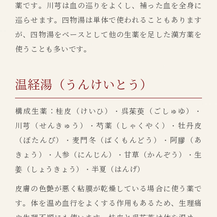
薬です。川芎は血の巡りをよくし、補った血を全身に
巡らせます。四物湯は単体で使われることもあります
が、四物湯をベースとして他の生薬を足した漢方薬を
使うことも多いです。
温経湯（うんけいとう）
構成生薬：桂皮（けいひ）・呉茱萸（ごしゅゆ）・
川芎
（せんきゅう）・芍薬（しゃくやく）・牡丹皮
（ぼたんぴ）・麦門冬（ばくもんどう）・阿膠（あ
きょう）・人参（にんじん）・甘草（かんぞう）・生
姜（しょうきょう）・半夏（はんげ）
皮膚の色艶が悪く粘膜が乾燥している場合に使う薬で
す。体を温め血行をよくする作用もあるため、生理痛