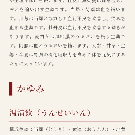
や生理不順にも使います。桂皮と呉茱萸は体を温め、
冷えを追い出す生薬です。当帰・芍薬は血を補いま
す。川芎は当帰と協力して血行不良を改善し、痛みを
止める生薬です。牡丹皮は血行不良を改善する働きが
あります。麦門冬は肌粘膜のうるおいを補う生薬で
す。阿膠は血とうるおいを補います。人参・甘草・生
姜・半夏は胃腸の消化吸収力を高めて体を元気にする
ために入っています。
かゆみ
温清飲（うんせいいん）
構成生薬：当帰（とうき）・黄連（おうれん）・地黄