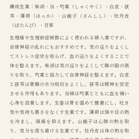
構成生薬：柴胡・当・芍薬（しゃくやく）・白朮・茯
苓・薄荷（はっか）・山梔子（さんしし）・牡丹皮
（ぼたんぴ）・甘草
生理痛や生理前症候群によく使われる婦人薬ですが、
自律神経の乱れにもおすすめです。気の巡りをよくし
てストレス症状を和らげ、血の巡りをよくすることで
体を整えます。柴胡は気の巡りをよくして胸の脇の張
りを取り、芍薬と協力して自律神経を整えます。白朮
と茯苓は胃腸の水分吸収をよくし、茯苓は精神を安定
させる作用もあります。当帰は芍薬とともに血を補い
心身を滋養します。生姜は胃を温めて健康にし、吐き
気や気持ち悪さをなくす生薬です。薄荷は頭や目の熱
を冷まし、頭痛を抑えます。山梔子は心肺の熱を取
り、気分を落ち着ける生薬です。牡丹皮は体の熱を取