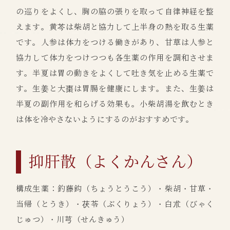
の巡りをよくし、胸の脇の張りを取って自律神経を整
えます。黄芩は柴胡と協力して上半身の熱を取る生薬
です。人参は体力をつける働きがあり、甘草は人参と
協力して体力をつけつつも各生薬の作用を調和させま
す。半夏は胃の動きをよくして吐き気を止める生薬で
す。生姜と大棗は胃腸を健康にします。また、生姜は
半夏の副作用を和らげる効果も。小柴胡湯を飲むとき
は体を冷やさないようにするのがおすすめです。
抑肝散（よくかんさん）
構成生薬：釣藤鈎（ちょうとうこう）・柴胡・甘草・
当帰（とうき）・茯苓（ぶくりょう）・白朮（びゃく
じゅつ）・川芎（せんきゅう）