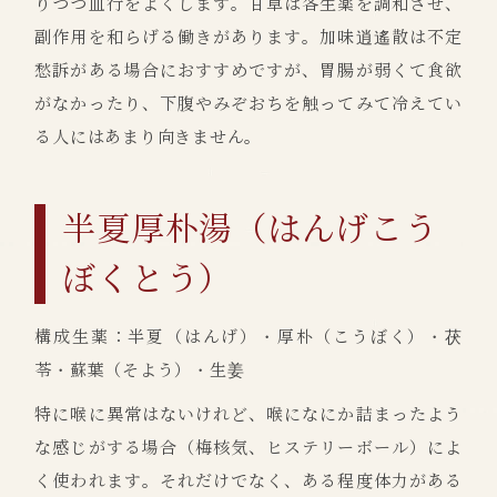
りつつ血行をよくします。甘草は各生薬を調和させ、
副作用を和らげる働きがあります。加味逍遙散は不定
愁訴がある場合におすすめですが、胃腸が弱くて食欲
がなかったり、下腹やみぞおちを触ってみて冷えてい
る人にはあまり向きません。
半夏厚朴湯（はんげこう
ぼくとう）
構成生薬：半夏（はんげ）・厚朴（こうぼく）・茯
苓・蘇葉（そよう）・生姜
特に喉に異常はないけれど、喉になにか詰まったよう
な感じがする場合（梅核気、ヒステリーボール）によ
く使われます。それだけでなく、ある程度体力がある