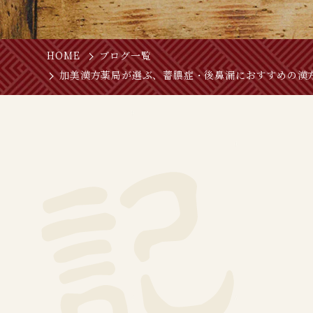
HOME
ブログ一覧
加美漢方薬局が選ぶ、蓄膿症・後鼻漏におすすめの漢