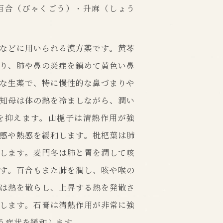
百合（びゃくごう）・升麻（しょう
などに用いられる漢方薬です。黄芩
り、肺や鼻の炎症を鎮めて黄色い鼻
な生薬で、特に慢性的な鼻づまりや
知母は体の熱を冷ましながら、潤い
を抑えます。山梔子は清熱作用が強
感や熱感を緩和します。枇杷葉は肺
します。麦門冬は肺と胃を潤して咳
す。百合もまた肺を潤し、咳や喉の
は熱を散らし、上昇する熱を発散さ
します。石膏は清熱作用が非常に強
う症状を緩和します。