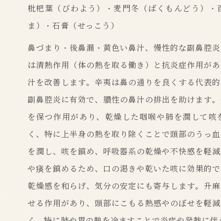
枇杷葉（びわよう）・麦門冬（ばくもんどう）・
ま）・石膏（せっこう）
鼻づまり・後鼻漏・黄色い鼻汁、慢性的な副鼻腔炎
は清熱作用（体の熱を取る働き）と抗炎症作用があ
汁を改善します。辛夷は鼻の通りを良くする代表的
副鼻腔炎に有効で、膿性の鼻汁の排出を助けます。
を保つ作用があり、乾燥した咽喉や肺を潤して咳
く、特に上半身の熱を取り除くことで頭部のうっ血
を潤し、咳を鎮め、呼吸器系の乾燥や不快感を軽減
や痰を鎮めるため、口の渇きや乾いた咳に効果的で
乾燥感を和らげ、気分の安定にも寄与します。升麻
せる作用があり、頭部にこもる熱感やのぼせを軽減
く、特に肺や胃の熱を冷ますことで炎症や発熱に伴