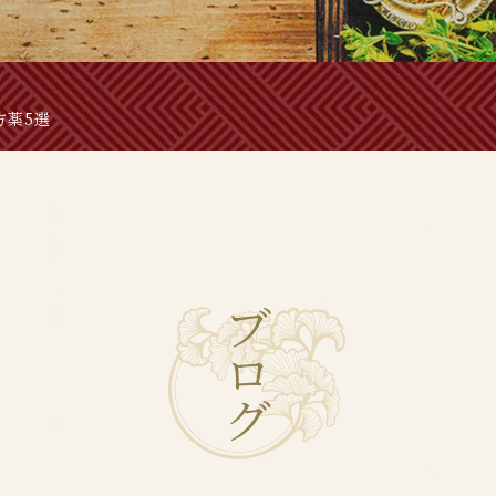
方薬5選
ブ
ロ
グ